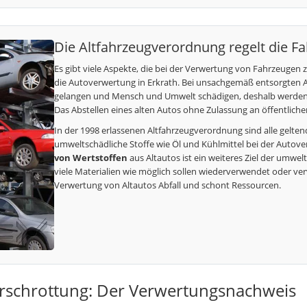
Die Altfahrzeugverordnung regelt die 
Es gibt viele Aspekte, die bei der Verwertung von Fahrzeugen 
die Autoverwertung in Erkrath. Bei unsachgemäß entsorgten A
gelangen und Mensch und Umwelt schädigen, deshalb werden s
Das Abstellen eines alten Autos ohne Zulassung an öffentlich
In der 1998 erlassenen Altfahrzeugverordnung sind alle gelte
umweltschädliche Stoffe wie Öl und Kühlmittel bei der Autov
von Wertstoffen
aus Altautos ist ein weiteres Ziel der um
viele Materialien wie möglich sollen wiederverwendet oder ve
Verwertung von Altautos Abfall und schont Ressourcen.
rschrottung: Der Verwertungsnachweis