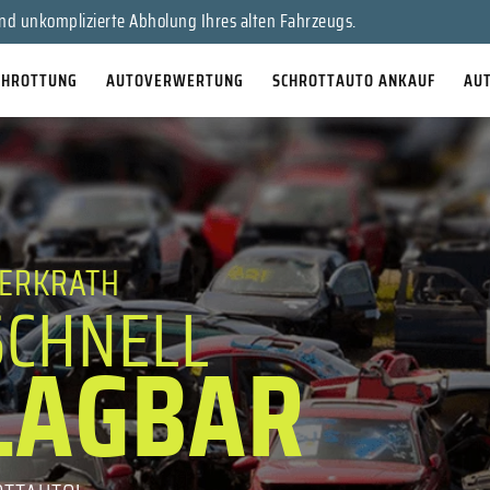
en Sie Ihr Auto für bares Geld!
nd unkomplizierte Abholung Ihres alten Fahrzeugs.
CHROTTUNG
AUTOVERWERTUNG
SCHROTTAUTO ANKAUF
AU
ERKRATH
SCHNELL
LAGBAR