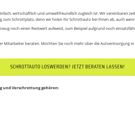
infach, wirtschaftlich und umweltfreundlich zugleich ist. Wir vereinbaren ze
 zum Schrottplatz, denn wir holen Ihr
Schrottauto
bei Ihnen ab, auch wenn 
rzeug noch einen Restwert aufweist, zum Beispiel aufgrund noch einsatzfähi
r Mitarbeiter beraten. Möchten Sie noch mehr über die Autoentsorgung in Er
SCHROTTAUTO LOSWERDEN? JETZT BERATEN LASSEN!
g und Verschrottung
gehören: